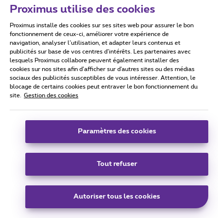
Proximus utilise des cookies
Proximus installe des cookies sur ses sites web pour assurer le bon
Conditions d'utilisation
Accessibility statement
fonctionnement de ceux-ci, améliorer votre expérience de
navigation, analyser l’utilisation, et adapter leurs contenus et
publicités sur base de vos centres d’intérêts. Les partenaires avec
lesquels Proximus collabore peuvent également installer des
cookies sur nos sites afin d’afficher sur d'autres sites ou des médias
sociaux des publicités susceptibles de vous intéresser. Attention, le
Tous droits réservés. ©
2026
Proximus
blocage de certains cookies peut entraver le bon fonctionnement du
site.
Gestion des cookies
Conditions générales, info consommateur
Liste des prix et tarifs
Accessibilité
Vie privée
Politique de gestion des cookies
Cookie manager
Coordonnées de l’entreprise
Paramètres des cookies
Ce site a été créé et est géré conformément au droit belge.
Boulevard du Roi Albert II 27 - B-1030 Bruxelles.
Tout refuser
Carrier & Wholesale Solutions
Autoriser tous les cookies
Proximus Group
|
Telindus
Jobs
|
Sitemap