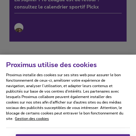
consultez le calendrier sportif Pickx
Proximus utilise des cookies
Proximus installe des cookies sur ses sites web pour assurer le bon
Conditions d'utilisation
Accessibility statement
fonctionnement de ceux-ci, améliorer votre expérience de
navigation, analyser l’utilisation, et adapter leurs contenus et
publicités sur base de vos centres d’intérêts. Les partenaires avec
lesquels Proximus collabore peuvent également installer des
cookies sur nos sites afin d’afficher sur d'autres sites ou des médias
sociaux des publicités susceptibles de vous intéresser. Attention, le
Tous droits réservés. ©
2026
Proximus
blocage de certains cookies peut entraver le bon fonctionnement du
site.
Gestion des cookies
Conditions générales, info consommateur
Liste des prix et tarifs
Accessibilité
Vie privée
Politique de gestion des cookies
Cookie manager