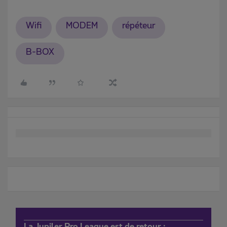
Wifi
MODEM
répéteur
B-BOX
La Jupiler Pro League est de retour :