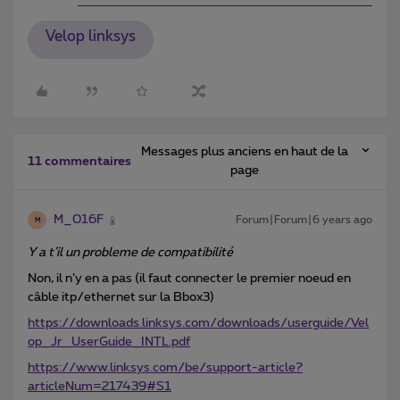
Velop linksys
Messages plus anciens en haut de la
11 commentaires
page
M_016F
Forum|Forum|6 years ago
M
Y a t’il un probleme de compatibilité
Non, il n’y en a pas (il faut connecter le premier noeud en
câble itp/ethernet sur la Bbox3)
https://downloads.linksys.com/downloads/userguide/Vel
op_Jr_UserGuide_INTL.pdf
https://www.linksys.com/be/support-article?
articleNum=217439#S1