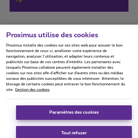
Proximus utilise des cookies
Proximus installe des cookies sur ses sites web pour assurer le bon
Conditions d'utilisation
Accessibility statement
fonctionnement de ceux-ci, améliorer votre expérience de
navigation, analyser l’utilisation, et adapter leurs contenus et
publicités sur base de vos centres d’intérêts. Les partenaires avec
lesquels Proximus collabore peuvent également installer des
cookies sur nos sites afin d’afficher sur d'autres sites ou des médias
sociaux des publicités susceptibles de vous intéresser. Attention, le
Tous droits réservés. ©
2026
Proximus
blocage de certains cookies peut entraver le bon fonctionnement du
site.
Gestion des cookies
Conditions générales, info consommateur
Liste des prix et tarifs
Accessibilité
Vie privée
Politique de gestion des cookies
Cookie manager
Coordonnées de l’entreprise
Paramètres des cookies
Ce site a été créé et est géré conformément au droit belge.
Boulevard du Roi Albert II 27 - B-1030 Bruxelles.
Tout refuser