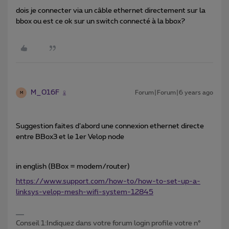
dois je connecter via un câble ethernet directement sur la
bbox ou est ce ok sur un switch connecté à la bbox?
M_016F
Forum|Forum|6 years ago
M
Suggestion faites d’abord une connexion ethernet directe
entre BBox3 et le 1er Velop node
in english (BBox = modem/router)
https://www.support.com/how-to/how-to-set-up-a-
linksys-velop-mesh-wifi-system-12845
Conseil 1:Indiquez dans votre forum login profile votre n°