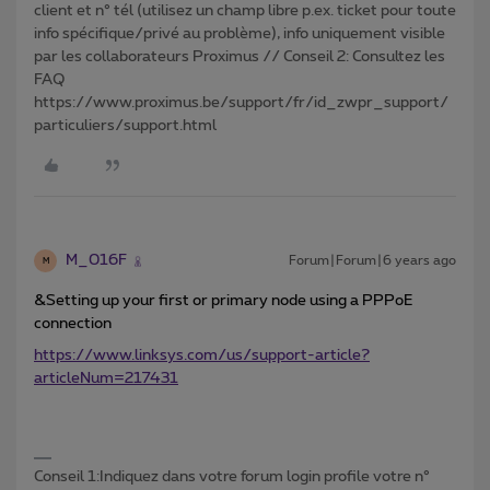
client et n° tél (utilisez un champ libre p.ex. ticket pour toute
info spécifique/privé au problème), info uniquement visible
par les collaborateurs Proximus // Conseil 2: Consultez les
FAQ
https://www.proximus.be/support/fr/id_zwpr_support/
particuliers/support.html
M_016F
Forum|Forum|6 years ago
M
&Setting up your first or primary node using a PPPoE
connection
https://www.linksys.com/us/support-article?
articleNum=217431
Conseil 1:Indiquez dans votre forum login profile votre n°