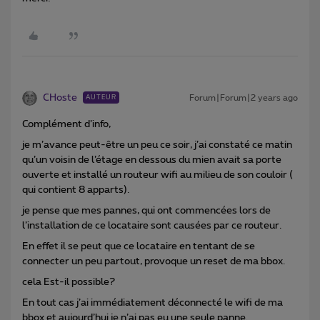
CHoste
Forum|Forum|2 years ago
AUTEUR
Complément d’info,
je m’avance peut-être un peu ce soir, j’ai constaté ce matin
qu’un voisin de l’étage en dessous du mien avait sa porte
ouverte et installé un routeur wifi au milieu de son couloir (
qui contient 8 apparts).
je pense que mes pannes, qui ont commencées lors de
l’installation de ce locataire sont causées par ce routeur.
En effet il se peut que ce locataire en tentant de se
connecter un peu partout, provoque un reset de ma bbox.
cela Est-il possible?
En tout cas j’ai immédiatement déconnecté le wifi de ma
bbox et aujourd’hui je n’ai pas eu une seule panne.