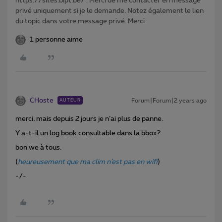
https://sites.bipt.be/ . Merci de me contacter en message
privé uniquement si je le demande. Notez également le lien
du topic dans votre message privé. Merci
1 personne aime
CHoste
Forum|Forum|2 years ago
AUTEUR
merci, mais depuis 2 jours je n’ai plus de panne.
Y a-t-il un log book consultable dans la bbox?
bon we à tous.
(
heureusement que ma clim n’est pas en wifi
)
-/-