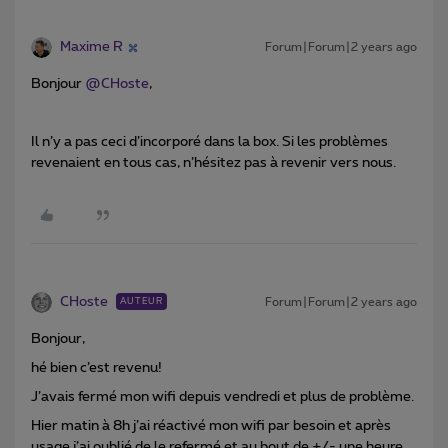
Maxime R
Forum|Forum|2 years ago
Bonjour
@CHoste
,
Il n’y a pas ceci d’incorporé dans la box. Si les problèmes
revenaient en tous cas, n’hésitez pas à revenir vers nous.
CHoste
Forum|Forum|2 years ago
AUTEUR
Bonjour,
hé bien c’est revenu!
J’avais fermé mon wifi depuis vendredi et plus de problème.
Hier matin à 8h j’ai réactivé mon wifi par besoin et après
usage j’ai oublié de le refermé et au bout de +/- une heure