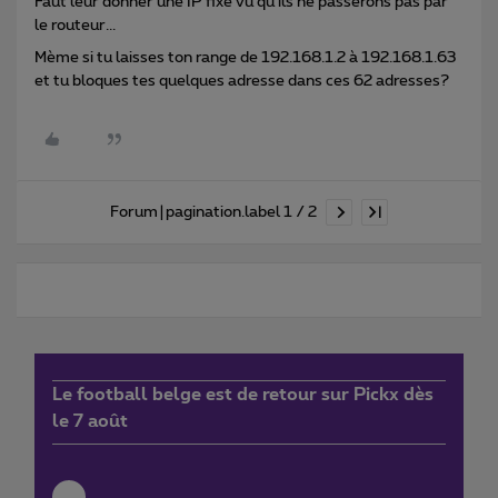
Faut leur donner une IP fixe vu qu’ils ne passerons pas par
le routeur...
Mème si tu laisses ton range de 192.168.1.2 à 192.168.1.63
et tu bloques tes quelques adresse dans ces 62 adresses?
Forum|pagination.label 1 / 2
Le football belge est de retour sur Pickx dès
le 7 août