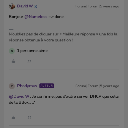
David W
Forum|Forum|5 years ago
Bonjour
@Nameless
=> done.
N’oubliez pas de cliquer sur « Meilleure réponse » une fois la
réponse obtenue à votre question !
1 personne aime
N
Phodymus
Forum|Forum|5 years ago
AUTEUR
P
@David W
, Je confirme, pas d’autre server DHCP que celui
de la BBox… :/