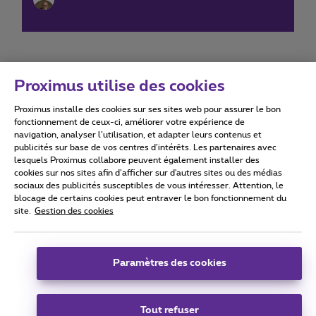
Proximus utilise des cookies
Proximus installe des cookies sur ses sites web pour assurer le bon
Conditions d'utilisation
Accessibility statement
fonctionnement de ceux-ci, améliorer votre expérience de
navigation, analyser l’utilisation, et adapter leurs contenus et
publicités sur base de vos centres d’intérêts. Les partenaires avec
lesquels Proximus collabore peuvent également installer des
cookies sur nos sites afin d’afficher sur d'autres sites ou des médias
sociaux des publicités susceptibles de vous intéresser. Attention, le
Tous droits réservés. ©
2026
Proximus
blocage de certains cookies peut entraver le bon fonctionnement du
site.
Gestion des cookies
Conditions générales, info consommateur
Liste des prix et tarifs
Accessibilité
Vie privée
Politique de gestion des cookies
Cookie manager
Coordonnées de l’entreprise
Paramètres des cookies
Ce site a été créé et est géré conformément au droit belge.
Boulevard du Roi Albert II 27 - B-1030 Bruxelles.
Tout refuser