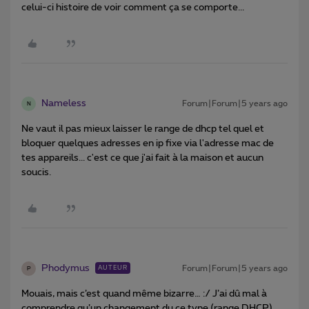
celui-ci histoire de voir comment ça se comporte...
Nameless
Forum|Forum|5 years ago
N
Ne vaut il pas mieux laisser le range de dhcp tel quel et
bloquer quelques adresses en ip fixe via l'adresse mac de
tes appareils... c'est ce que j'ai fait à la maison et aucun
soucis.
Phodymus
Forum|Forum|5 years ago
AUTEUR
P
Mouais, mais c’est quand même bizarre… :/ J’ai dû mal à
comprendre qu’un changement du ce type (range DHCP)