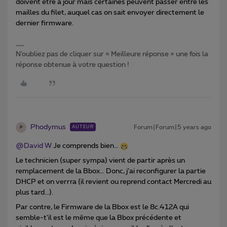
doivent être à jour mais certaines peuvent passer entre les
mailles du filet, auquel cas on sait envoyer directement le
dernier firmware.
N’oubliez pas de cliquer sur « Meilleure réponse » une fois la
réponse obtenue à votre question !
Phodymus
Forum|Forum|5 years ago
AUTEUR
P
@David W
Je comprends bien…
Le technicien (super sympa) vient de partir après un
remplacement de la Bbox… Donc, j’ai reconfigurer la partie
DHCP et on verrra (il revient ou reprend contact Mercredi au
plus tard...).
Par contre, le Firmware de la Bbox est le 8c.412A qui
semble-t’il est le même que la Bbox précédente et