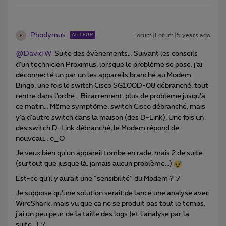
Phodymus
Forum|Forum|5 years ago
AUTEUR
P
@David W
Suite des évènements… Suivant les conseils
d’un technicien Proximus, lorsque le problème se pose, j’ai
déconnecté un par un les appareils branché au Modem.
Bingo, une fois le switch Cisco SG100D-08 débranché, tout
rentre dans l’ordre… Bizarrement, plus de problème jusqu’à
ce matin… Même symptôme, switch Cisco débranché, mais
y’a d’autre switch dans la maison (des D-Link). Une fois un
des switch D-Link débranché, le Modem répond de
nouveau… o_O
Je veux bien qu’un appareil tombe en rade, mais 2 de suite
(surtout que jusque là, jamais aucun problème...)
Est-ce qu’il y aurait une “sensibilité” du Modem ? :/
Je suppose qu’une solution serait de lancé une analyse avec
WireShark, mais vu que ça ne se produit pas tout le temps,
j’ai un peu peur de la taille des logs (et l’analyse par la
suite...) :/