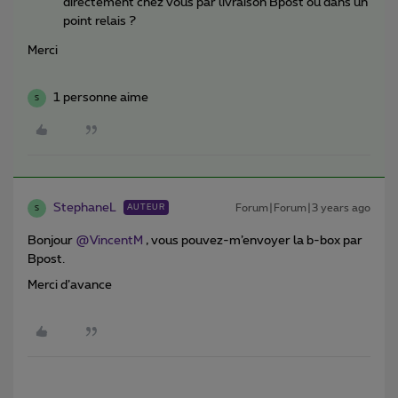
directement chez vous par livraison Bpost ou dans un
point relais ?
Merci
1 personne aime
S
StephaneL
Forum|Forum|3 years ago
AUTEUR
S
Bonjour
@VincentM
, vous pouvez-m’envoyer la b-box par
Bpost.
Merci d’avance