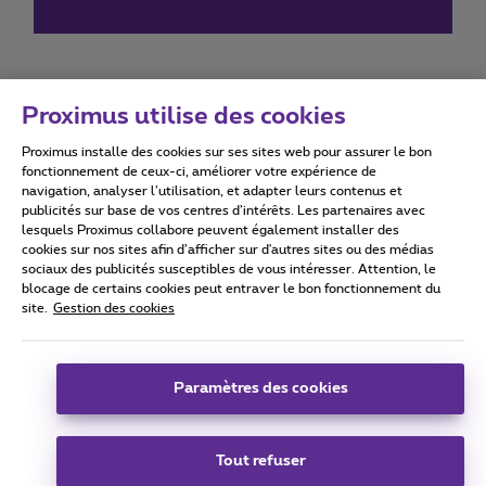
Proximus utilise des cookies
Proximus installe des cookies sur ses sites web pour assurer le bon
Conditions d'utilisation
Accessibility statement
fonctionnement de ceux-ci, améliorer votre expérience de
navigation, analyser l’utilisation, et adapter leurs contenus et
publicités sur base de vos centres d’intérêts. Les partenaires avec
lesquels Proximus collabore peuvent également installer des
cookies sur nos sites afin d’afficher sur d'autres sites ou des médias
sociaux des publicités susceptibles de vous intéresser. Attention, le
Tous droits réservés. ©
2026
Proximus
blocage de certains cookies peut entraver le bon fonctionnement du
site.
Gestion des cookies
Conditions générales, info consommateur
Liste des prix et tarifs
Accessibilité
Vie privée
Politique de gestion des cookies
Cookie manager
Coordonnées de l’entreprise
Paramètres des cookies
Ce site a été créé et est géré conformément au droit belge.
Boulevard du Roi Albert II 27 - B-1030 Bruxelles.
Tout refuser