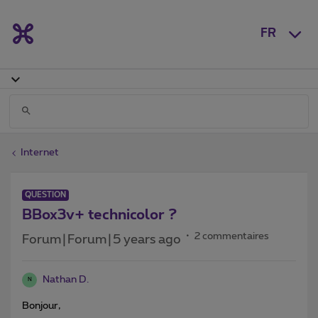
FR
Internet
QUESTION
BBox3v+ technicolor ?
2 commentaires
Forum|Forum|5 years ago
Nathan D.
N
Bonjour,