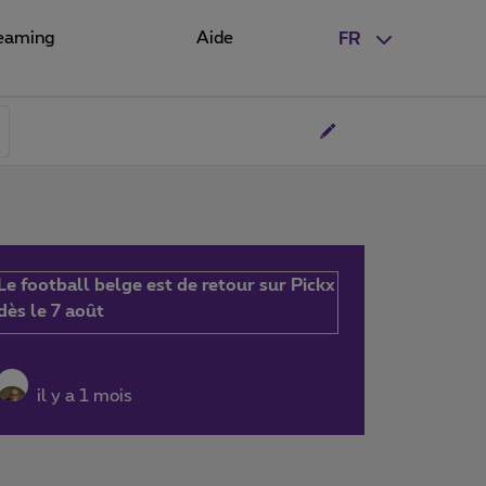
eaming
Aide
FR
Le football belge est de retour sur Pickx
dès le 7 août
il y a 1 mois