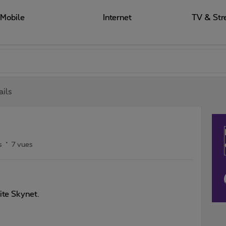
Mobile
Internet
TV & Str
ails
s
7 vues
ite Skynet.