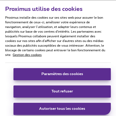
Proximus utilise des cookies
Proximus installe des cookies sur ses sites web pour assurer le bon
Conditions d'utilisation
Accessibility statement
fonctionnement de ceux-ci, améliorer votre expérience de
navigation, analyser l’utilisation, et adapter leurs contenus et
publicités sur base de vos centres d’intérêts. Les partenaires avec
lesquels Proximus collabore peuvent également installer des
cookies sur nos sites afin d’afficher sur d'autres sites ou des médias
sociaux des publicités susceptibles de vous intéresser. Attention, le
Tous droits réservés. ©
2026
Proximus
blocage de certains cookies peut entraver le bon fonctionnement du
site.
Gestion des cookies
Conditions générales, info consommateur
Liste des prix et tarifs
Accessibilité
Vie privée
Politique de gestion des cookies
Cookie manager
Coordonnées de l’entreprise
Paramètres des cookies
Ce site a été créé et est géré conformément au droit belge.
Boulevard du Roi Albert II 27 - B-1030 Bruxelles.
Tout refuser
Carrier & Wholesale Solutions
Autoriser tous les cookies
Proximus Group
|
Telindus
Jobs
|
Sitemap