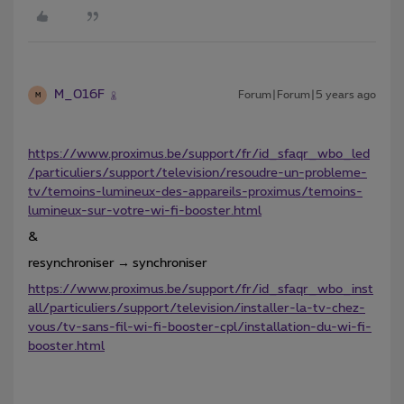
M_016F
Forum|Forum|5 years ago
M
https://www.proximus.be/support/fr/id_sfaqr_wbo_led
/particuliers/support/television/resoudre-un-probleme-
tv/temoins-lumineux-des-appareils-proximus/temoins-
lumineux-sur-votre-wi-fi-booster.html
&
resynchroniser → synchroniser
https://www.proximus.be/support/fr/id_sfaqr_wbo_inst
all/particuliers/support/television/installer-la-tv-chez-
vous/tv-sans-fil-wi-fi-booster-cpl/installation-du-wi-fi-
booster.html