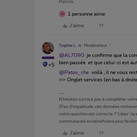
Patrick
1 personne aime
A
J'aime
Sophie L.
Modérateur
@AL7090
je confirme que la com
bien passée et que celui-ci est a
+5
@Patoo_che
voilà , il ne vous res
=> Onglet services (en bas à droi
N'hésitez surtout pas à compléter votre 
(Pas d'inquiétude, ces données resteront
votre question est correcte ? ‘Likez’-la
communauté en bénéficiera plus facile
J'aime