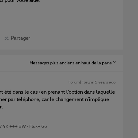
i pour votre aide.
Partager
Messages plus anciens en haut de la page
Forum|Forum|5 years ago
été dans le cas (en prenant l’option dans laquelle
clamer par téléphone, car le changement n’implique
r.
TV 4K +++ BW • Flex+ Go