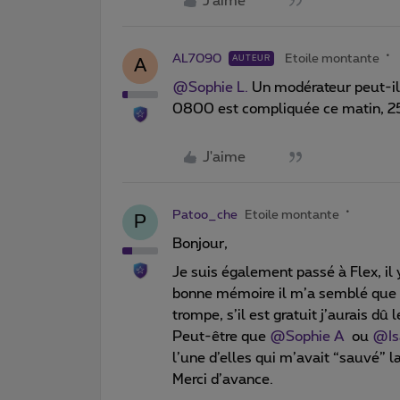
J'aime
AL7090
Etoile montante
AUTEUR
A
@Sophie L.
Un modérateur peut-il 
0800 est compliquée ce matin, 25
J'aime
Patoo_che
Etoile montante
P
Bonjour,
Je suis également passé à Flex, il y 
bonne mémoire il m’a semblé que l
trompe, s’il est gratuit j’aurais dû
Peut-être que
@Sophie A
ou
@Is
l’une d’elles qui m’avait “sauvé” la
Merci d’avance.