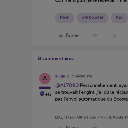
Comment puis-je le recevoir ? Merc
Pack
wifi booster
flex
J'aime
8 commentaires
alloja
Spécialiste
A
@AL7090
Personnellement, ayant 
se trouvait l’engin), j’ai dû le ré
+6
pas l’envoi automatique du Booste
BXL • Flex+ Ultra Fiber + V7c & Apple 