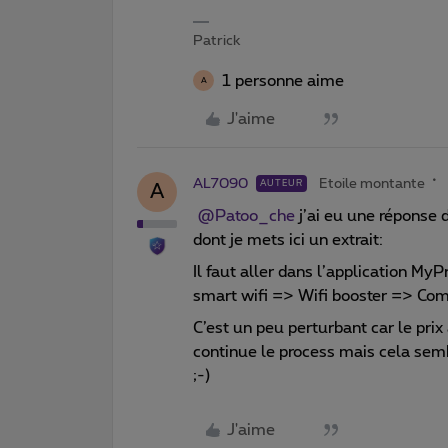
Patrick
1 personne aime
A
J'aime
AL7090
Etoile montante
AUTEUR
A
@Patoo_che
j’ai eu une réponse 
dont je mets ici un extrait:
Il faut aller dans l’application My
smart wifi => Wifi booster => C
C’est un peu perturbant car le prix
continue le process mais cela semb
;-)
J'aime