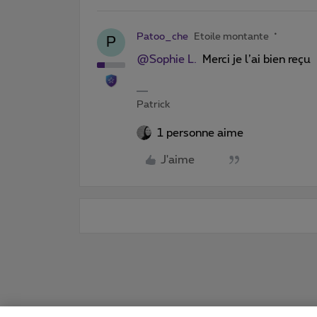
Patoo_che
Etoile montante
P
@Sophie L.
Merci je l’ai bien reçu
Patrick
1 personne aime
J'aime