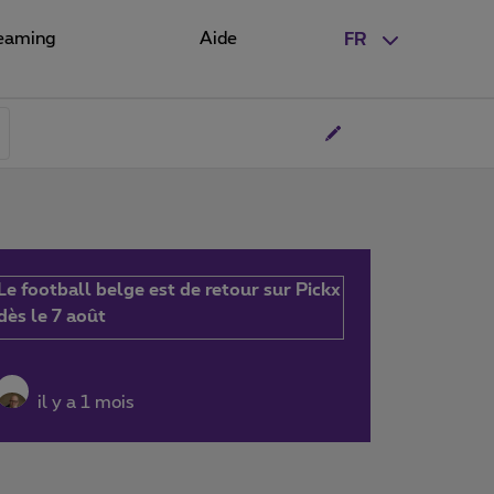
eaming
Aide
FR
Le football belge est de retour sur Pickx
dès le 7 août
il y a 1 mois