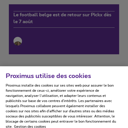
Le football belge est de retour sur Pickx dès
le 7 août
Proximus utilise des cookies
Proximus installe des cookies sur ses sites web pour assurer le bon
Conditions d'utilisation
Accessibility statement
fonctionnement de ceux-ci, améliorer votre expérience de
navigation, analyser l’utilisation, et adapter leurs contenus et
publicités sur base de vos centres d’intérêts. Les partenaires avec
lesquels Proximus collabore peuvent également installer des
cookies sur nos sites afin d’afficher sur d'autres sites ou des médias
sociaux des publicités susceptibles de vous intéresser. Attention, le
Tous droits réservés. ©
2026
Proximus
blocage de certains cookies peut entraver le bon fonctionnement du
site.
Gestion des cookies
Conditions générales, info consommateur