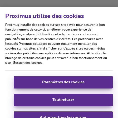
Proximus utilise des cookies
Proximus installe des cookies sur ses sites web pour assurer le bon
Conditions d'utilisation
Accessibility statement
fonctionnement de ceux-ci, améliorer votre expérience de
navigation, analyser l’utilisation, et adapter leurs contenus et
publicités sur base de vos centres d’intérêts. Les partenaires avec
lesquels Proximus collabore peuvent également installer des
cookies sur nos sites afin d’afficher sur d'autres sites ou des médias
sociaux des publicités susceptibles de vous intéresser. Attention, le
Tous droits réservés. ©
2026
Proximus
blocage de certains cookies peut entraver le bon fonctionnement du
site.
Gestion des cookies
Conditions générales, info consommateur
Liste des prix et tarifs
Accessibilité
Vie privée
Politique de gestion des cookies
Cookie manager
Coordonnées de l’entreprise
Paramètres des cookies
Ce site a été créé et est géré conformément au droit belge.
Boulevard du Roi Albert II 27 - B-1030 Bruxelles.
Tout refuser
Carrier & Wholesale Solutions
Autoriser tous les cookies