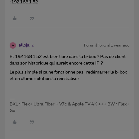
: 192.168.1.52
alloja
Forum|Forum|1 year ago
A
Et 192.168.1.52 est bien libre dans la b-box ? Pas de client
dans son historique qui aurait encore cette IP ?
Le plus simple si ça ne fonctionne pas : redémarrer la b-box
et en ultime solution, la réinitialiser.
BXL • Flex+ Ultra Fiber + V7c & Apple TV 4K +++ BW • Flex+
Go