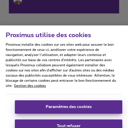
Proximus utilise des cookies
Proximus installe des cookies sur ses sites web pour assurer le bon
Conditions d'utilisation
Accessibility statement
fonctionnement de ceux-ci, améliorer votre expérience de
navigation, analyser l’utilisation, et adapter leurs contenus et
publicités sur base de vos centres d’intérêts. Les partenaires avec
lesquels Proximus collabore peuvent également installer des
cookies sur nos sites afin d’afficher sur d'autres sites ou des médias
sociaux des publicités susceptibles de vous intéresser. Attention, le
Tous droits réservés. ©
2026
Proximus
blocage de certains cookies peut entraver le bon fonctionnement du
site.
Gestion des cookies
Conditions générales, info consommateur
Liste des prix et tarifs
Accessibilité
Vie privée
Politique de gestion des cookies
Cookie manager
Coordonnées de l’entreprise
Paramètres des cookies
Ce site a été créé et est géré conformément au droit belge.
Boulevard du Roi Albert II 27 - B-1030 Bruxelles.
Tout refuser