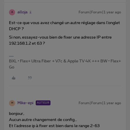
alloja
Forum|Forum|1 year ago
A
Est-ce que vous avez changé un autre réglage dans l’onglet
DHCP ?
Si non, essayez-vous bien de fixer une adresse IP entre
192.168.1.2 et 63 ?
BXL • Flex+ Ultra Fiber + V7c & Apple TV 4K +++ BW • Flex+
Go
Mike-epi
Forum|Forum|1 year ago
AUTEUR
M
bonjour,
Aucun autre changement de config…
Et l’adresse ip à fixer est bien dans le range 2-63