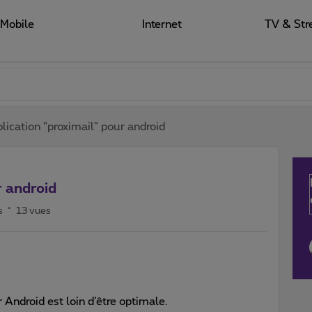
Mobile
Internet
TV & Str
lication "proximail" pour android
r android
s
13 vues
Android est loin d’être optimale.