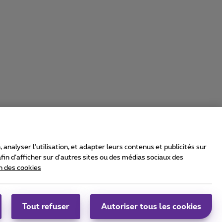
nalyser l’utilisation, et adapter leurs contenus et publicités sur
in d’afficher sur d'autres sites ou des médias sociaux des
n des cookies
rrier & Wholesale Solutions
oximus Group
|
Telindus
Tout refuser
Autoriser tous les cookies
bs
|
Sitemap