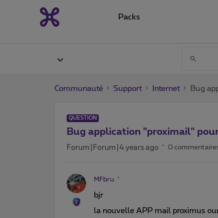
Packs
Communauté
Support
Internet
Bug app
QUESTION
Bug application "proximail" pou
Forum|Forum|4 years ago
0 commentaire
MFbru
bjr
la nouvelle APP mail proximus our 