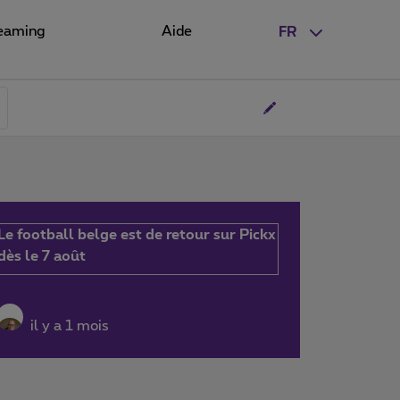
eaming
Aide
FR
Le football belge est de retour sur Pickx
dès le 7 août
il y a 1 mois