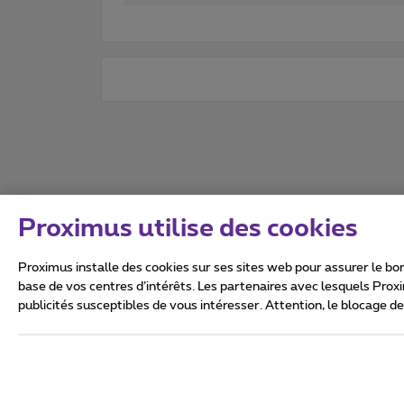
Proximus utilise des cookies
Proximus installe des cookies sur ses sites web pour assurer le bon
base de vos centres d’intérêts. Les partenaires avec lesquels Prox
publicités susceptibles de vous intéresser. Attention, le blocage d
Tous droits réservés. ©
2026
Conditions générales, info 
Vie privée
Politique de ge
Ce site a été créé et est gér
Boulevard du Roi Albert II 27