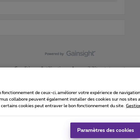
Conditions d'utilisation
Accessibility statement
 fonctionnement de ceux-ci, améliorer votre expérience de navigation, a
imus collabore peuvent également installer des cookies sur nos sites af
e certains cookies peut entraver le bon fonctionnement du site.
Gestio
Proximus
consommateur
Liste des prix et tarifs
Accessibilité
stion des cookies
Cookie manager
Coordonnées de l’entreprise
Ca
é conformément au droit belge.
Pr
Paramètres des cookies
 - B-1030 Bruxelles.
Jo