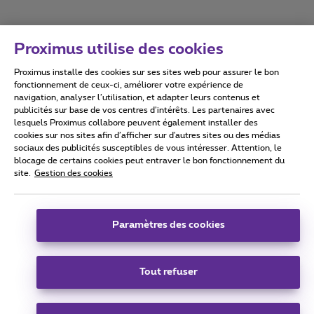
Proximus utilise des cookies
Proximus installe des cookies sur ses sites web pour assurer le bon
Conditions d'utilisation
Accessibility statement
fonctionnement de ceux-ci, améliorer votre expérience de
navigation, analyser l’utilisation, et adapter leurs contenus et
publicités sur base de vos centres d’intérêts. Les partenaires avec
lesquels Proximus collabore peuvent également installer des
cookies sur nos sites afin d’afficher sur d'autres sites ou des médias
sociaux des publicités susceptibles de vous intéresser. Attention, le
Tous droits réservés. ©
2026
Proximus
blocage de certains cookies peut entraver le bon fonctionnement du
site.
Gestion des cookies
Conditions générales, info consommateur
Liste des prix et tarifs
Accessibilité
Vie privée
Politique de gestion des cookies
Cookie manager
Coordonnées de l’entreprise
Paramètres des cookies
Ce site a été créé et est géré conformément au droit belge.
Boulevard du Roi Albert II 27 - B-1030 Bruxelles.
Tout refuser
Carrier & Wholesale Solutions