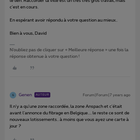
le lien. Raccorder la ville est un très très gros travail, mais
c'est en cours.
En espérant avoir répondu à votre question au mieux..
Bien à vous, David
N’oubliez pas de cliquer sur « Meilleure réponse » une fois la
réponse obtenue à votre question !
Genen
Forum|Forum|7 years ago
AUTEUR
G
Il n'y a qu'une zone raccordée, la zone Anspach et c'était
avant l'annonce du fibrage en Belgique.... le reste ce sont de
nouveaux lotissements.. à moins que vous ayez une carte à
jour ?