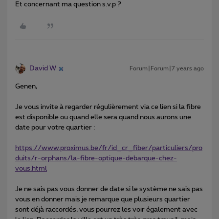
Et concernant ma question s.v.p ?
David W
Forum|Forum|7 years ago
Genen,
Je vous invite à regarder régulièrement via ce lien si la fibre
est disponible ou quand elle sera quand nous aurons une
date pour votre quartier :
https://www.proximus.be/fr/id_cr_fiber/particuliers/pro
duits/r-orphans/la-fibre-optique-debarque-chez-
vous.html
Je ne sais pas vous donner de date si le système ne sais pas
vous en donner mais je remarque que plusieurs quartier
sont déjà raccordés, vous pourrez les voir également avec