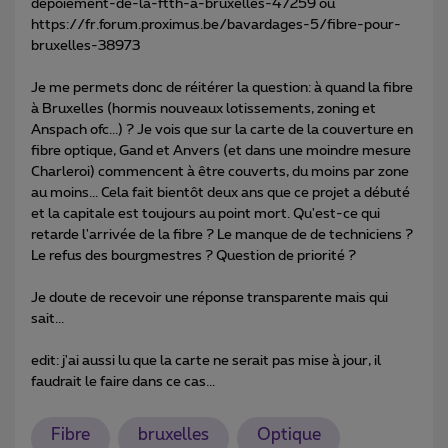
depoiement-de-la-ftth-a-bruxelles-47259 ou
https://fr.forum.proximus.be/bavardages-5/fibre-pour-
bruxelles-38973
Je me permets donc de réitérer la question: à quand la fibre
à Bruxelles (hormis nouveaux lotissements, zoning et
Anspach ofc...) ? Je vois que sur la carte de la couverture en
fibre optique, Gand et Anvers (et dans une moindre mesure
Charleroi) commencent à être couverts, du moins par zone
au moins... Cela fait bientôt deux ans que ce projet a débuté
et la capitale est toujours au point mort. Qu'est-ce qui
retarde l'arrivée de la fibre ? Le manque de de techniciens ?
Le refus des bourgmestres ? Question de priorité ?
Je doute de recevoir une réponse transparente mais qui
sait...
edit: j'ai aussi lu que la carte ne serait pas mise à jour, il
faudrait le faire dans ce cas...
Fibre
bruxelles
Optique