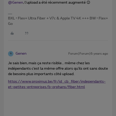
@Genen
, l’upload a été récemment augmenté 😉
BXL • Flex+ Ultra Fiber + V7c & Apple TV 4K +++ BW • Flex+
Go
Genen
Forum|Forum|6 years ago
G
Je sais bien, mais ça reste risible… même chez les
indépendants c’est la même offre alors qu’ils ont sans doute
de besoins plus importants côté upload.
https://www.proximus.be/fr/id_cb_fiber/independants-
et-petites-entreprises/b-orphans/fiber.html