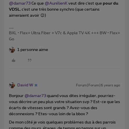
@damar73
Ce que
@AurélienK
veut dire c’est que
pour du
VDSL
, c’est une très bonne synchro (que certains
aimeraient avoir 😉)
BXL • Flex+ Ultra Fiber + V7c & Apple TV 4K +++ BW • Flex+
Go
1 personne aime
David W
Forum|Forum|6 years ago
Bonjour
@damar73
quand vous dites irrégulier, pourriez-
vous décrire un peu plus votre situation svp ? Est-ce que les
écarts de vitesses sont grands ? Avez-vous des
déconnexions ? Etes-vous loin de la bbox ?
De mon côté je vois quelques problèmes dus à des parrois
comme des murs, étages, de temps en temps sur un