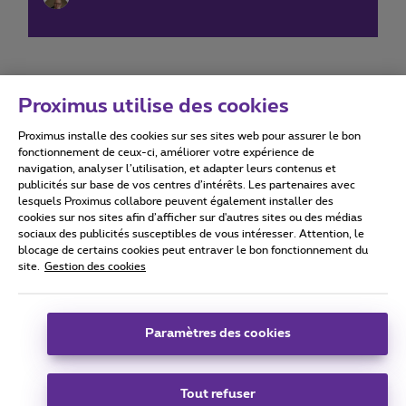
Proximus utilise des cookies
Proximus installe des cookies sur ses sites web pour assurer le bon
Conditions d'utilisation
Accessibility statement
fonctionnement de ceux-ci, améliorer votre expérience de
navigation, analyser l’utilisation, et adapter leurs contenus et
publicités sur base de vos centres d’intérêts. Les partenaires avec
lesquels Proximus collabore peuvent également installer des
cookies sur nos sites afin d’afficher sur d'autres sites ou des médias
sociaux des publicités susceptibles de vous intéresser. Attention, le
Tous droits réservés. ©
2026
Proximus
blocage de certains cookies peut entraver le bon fonctionnement du
site.
Gestion des cookies
Conditions générales, info consommateur
Liste des prix et tarifs
Accessibilité
Vie privée
Politique de gestion des cookies
Cookie manager
Coordonnées de l’entreprise
Paramètres des cookies
Ce site a été créé et est géré conformément au droit belge.
Boulevard du Roi Albert II 27 - B-1030 Bruxelles.
Tout refuser