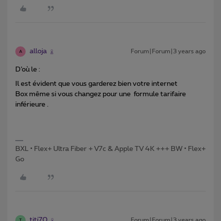
alloja
Forum|Forum|3 years ago
A
D’où le :
Il est évident que vous garderez bien votre internet
Box même si vous changez pour une formule tarifaire
inférieure .
BXL • Flex+ Ultra Fiber + V7c & Apple TV 4K +++ BW • Flex+
Go
titi70
Forum|Forum|3 years ago
T