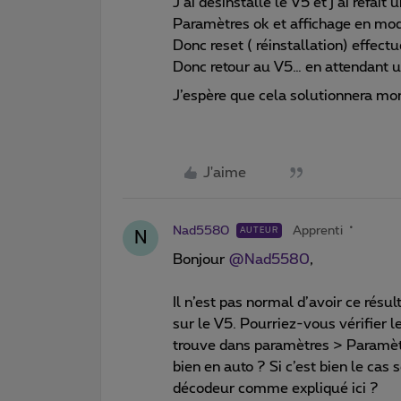
J’ai désinstallé le V5 et j’ai refait
Paramètres ok et affichage en mod
Donc reset ( réinstallation) effec
Donc retour au V5… en attendant u
J’espère que cela solutionnera mo
J'aime
Nad5580
Apprenti
AUTEUR
N
Bonjour
@Nad5580
,
Il n’est pas normal d’avoir ce résu
sur le V5. Pourriez-vous vérifier 
trouve dans paramètres > Paramètres 
bien en auto ? Si c’est bien le cas s
décodeur comme expliqué ici ?