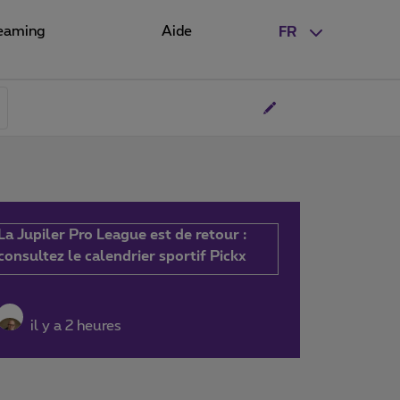
eaming
Aide
FR
La Jupiler Pro League est de retour :
consultez le calendrier sportif Pickx
il y a 2 heures