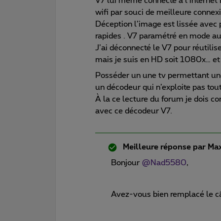
V7 lui même connecté â l’internet Bo
wifi par souci de meilleure connex
Déception l’image est lissée avec 
rapides . V7 paramétré en mode a
J’ai déconnecté le V7 pour réutili
mais je suis en HD soit 1080x… et
Posséder un une tv permettant une 
un décodeur qui n’exploite pas toute
À la ce lecture du forum je dois co
avec ce décodeur V7.
Meilleure réponse par
Max
Bonjour
@Nad5580
,
Avez-vous bien remplacé le câ