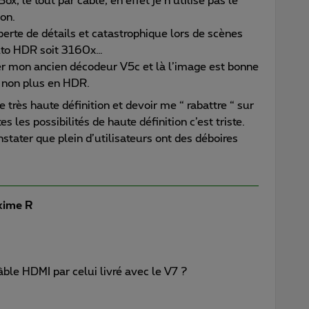
x, le tout par câble, en effet je n’utilise pas le
ion.
perte de détails et catastrophique lors de scènes
uto HDR soit 3160x…
ser mon ancien décodeur V5c et là l’image est bonne
 non plus en HDR.
très haute définition et devoir me “ rabattre “ sur
s les possibilités de haute définition c’est triste.
nstater que plein d’utilisateurs ont des déboires
ime R
ble HDMI par celui livré avec le V7 ?