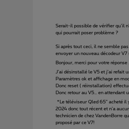
Serait-il possible de vérifier qu’i
qui pourrait poser problème ?
Si après tout ceci, il ne semble pa
envoyer un nouveau décodeur V7 si
Bonjour, merci pour votre réponse 
J’ai désinstallé le V5 et j’ai refait
Paramètres ok et affichage en mod
Donc reset ( réinstallation) effec
Donc retour au V5… en attendant u
*Le téléviseur Qled 65” acheté il
2024 donc tout récent et n’a aucu
technicien de chez VandenBorre qu
proposé par ce V7!