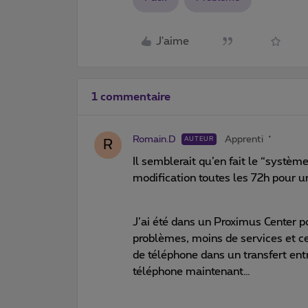
J'aime
1 commentaire
Romain.D
Apprenti
AUTEUR
R
Il semblerait qu’en fait le “systè
modification toutes les 72h pour un
J’ai été dans un Proximus Center po
problèmes, moins de services et c
de téléphone dans un transfert en
téléphone maintenant…