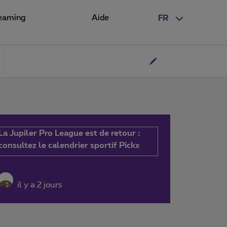
eaming
Aide
FR
La Jupiler Pro League est de retour :
consultez le calendrier sportif Pickx
il y a 2 jours