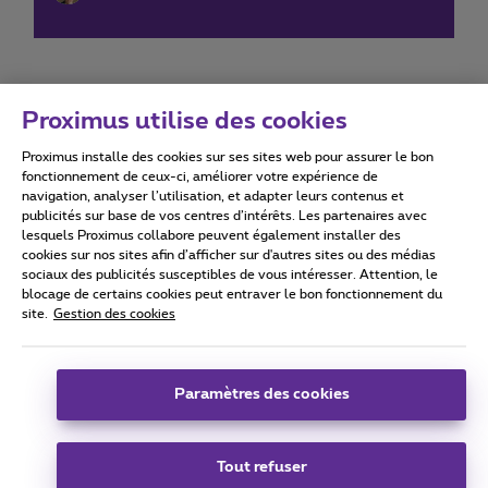
Proximus utilise des cookies
Proximus installe des cookies sur ses sites web pour assurer le bon
Conditions d'utilisation
Accessibility statement
fonctionnement de ceux-ci, améliorer votre expérience de
navigation, analyser l’utilisation, et adapter leurs contenus et
publicités sur base de vos centres d’intérêts. Les partenaires avec
lesquels Proximus collabore peuvent également installer des
cookies sur nos sites afin d’afficher sur d'autres sites ou des médias
sociaux des publicités susceptibles de vous intéresser. Attention, le
Tous droits réservés. ©
2026
Proximus
blocage de certains cookies peut entraver le bon fonctionnement du
site.
Gestion des cookies
Conditions générales, info consommateur
Liste des prix et tarifs
Accessibilité
Vie privée
Politique de gestion des cookies
Cookie manager
Coordonnées de l’entreprise
Paramètres des cookies
Ce site a été créé et est géré conformément au droit belge.
Boulevard du Roi Albert II 27 - B-1030 Bruxelles.
Tout refuser