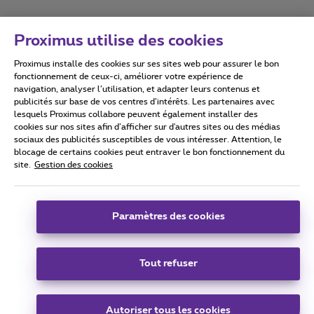
Proximus utilise des cookies
Proximus installe des cookies sur ses sites web pour assurer le bon
Conditions d'utilisation
Accessibility statement
fonctionnement de ceux-ci, améliorer votre expérience de
navigation, analyser l’utilisation, et adapter leurs contenus et
publicités sur base de vos centres d’intérêts. Les partenaires avec
lesquels Proximus collabore peuvent également installer des
cookies sur nos sites afin d’afficher sur d'autres sites ou des médias
sociaux des publicités susceptibles de vous intéresser. Attention, le
Tous droits réservés. ©
2026
Proximus
blocage de certains cookies peut entraver le bon fonctionnement du
site.
Gestion des cookies
Conditions générales, info consommateur
Liste des prix et tarifs
Accessibilité
Vie privée
Politique de gestion des cookies
Cookie manager
Coordonnées de l’entreprise
Paramètres des cookies
Ce site a été créé et est géré conformément au droit belge.
Boulevard du Roi Albert II 27 - B-1030 Bruxelles.
Tout refuser
Carrier & Wholesale Solutions
Autoriser tous les cookies
Proximus Group
|
Telindus