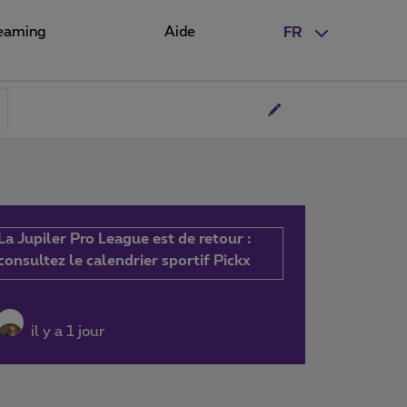
eaming
Aide
FR
La Jupiler Pro League est de retour :
consultez le calendrier sportif Pickx
il y a 1 jour