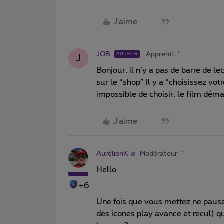
J'aime
JOB
Apprenti
AUTEUR
J
Bonjour, il n’y a pas de barre de le
sur le “shop” Il y a “choisissez votr
impossible de choisir, le film déma
J'aime
AurélienK
Modérateur
Hello
+6
Une fois que vous mettez ne pause
des icones play avance et recul) qu