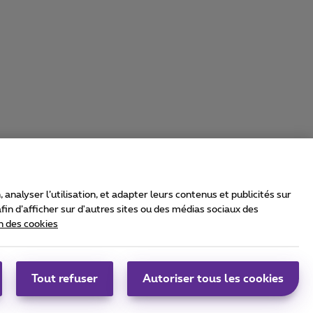
nalyser l’utilisation, et adapter leurs contenus et publicités sur
in d’afficher sur d'autres sites ou des médias sociaux des
n des cookies
rrier & Wholesale Solutions
oximus Group
|
Telindus
Tout refuser
Autoriser tous les cookies
bs
|
Sitemap