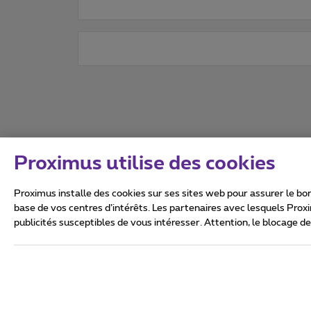
Proximus utilise des cookies
Proximus installe des cookies sur ses sites web pour assurer le bon
base de vos centres d’intérêts. Les partenaires avec lesquels Prox
publicités susceptibles de vous intéresser. Attention, le blocage d
Tous droits réservés. ©
2026
Conditions générales, info 
Vie privée
Politique de ge
Ce site a été créé et est gér
Boulevard du Roi Albert II 27