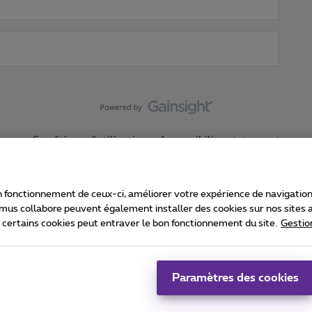
Conditions d'utilisation
Accessibility statement
 fonctionnement de ceux-ci, améliorer votre expérience de navigation, a
imus collabore peuvent également installer des cookies sur nos sites af
e certains cookies peut entraver le bon fonctionnement du site.
Gestio
Proximus
consommateur
Liste des prix et tarifs
Accessibilité
stion des cookies
Cookie manager
Coordonnées de l’entreprise
Ca
é conformément au droit belge.
Pr
Paramètres des cookies
 - B-1030 Bruxelles.
Jo