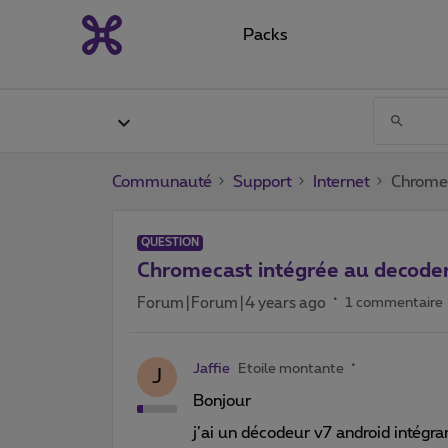
Packs
Communauté
Support
Internet
Chromec
QUESTION
Chromecast intégrée au decoder 
Forum|Forum|4 years ago
1 commentaire
Jaffie
Etoile montante
J
Bonjour
j’ai un décodeur v7 android intég