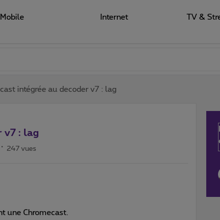
Mobile
Internet
TV & Str
ast intégrée au decoder v7 : lag
v7 : lag
247 vues
rant une Chromecast.