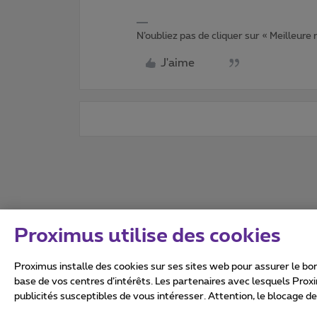
N’oubliez pas de cliquer sur « Meilleure
J'aime
Proximus utilise des cookies
Proximus installe des cookies sur ses sites web pour assurer le bon
base de vos centres d’intérêts. Les partenaires avec lesquels Prox
publicités susceptibles de vous intéresser. Attention, le blocage d
Tous droits réservés. ©
2026