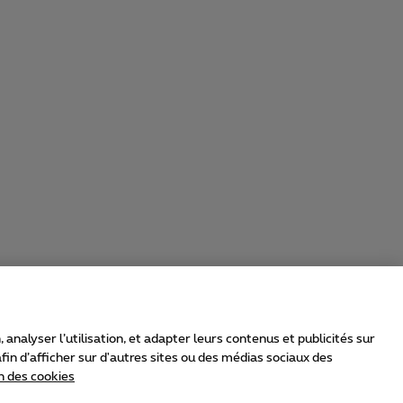
nalyser l’utilisation, et adapter leurs contenus et publicités sur
in d’afficher sur d'autres sites ou des médias sociaux des
n des cookies