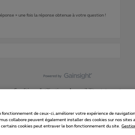
 réponse » une fois la réponse obtenue à votre question !
Conditions d'utilisation
Accessibility statement
 fonctionnement de ceux-ci, améliorer votre expérience de navigation, a
imus collabore peuvent également installer des cookies sur nos sites af
e certains cookies peut entraver le bon fonctionnement du site.
Gestio
Proximus