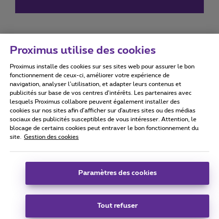
Proximus utilise des cookies
Proximus installe des cookies sur ses sites web pour assurer le bon
Conditions d'utilisation
Accessibility statement
fonctionnement de ceux-ci, améliorer votre expérience de
navigation, analyser l’utilisation, et adapter leurs contenus et
publicités sur base de vos centres d’intérêts. Les partenaires avec
lesquels Proximus collabore peuvent également installer des
cookies sur nos sites afin d’afficher sur d'autres sites ou des médias
sociaux des publicités susceptibles de vous intéresser. Attention, le
Tous droits réservés. ©
2026
Proximus
blocage de certains cookies peut entraver le bon fonctionnement du
site.
Gestion des cookies
Conditions générales, info consommateur
Liste des prix et tarifs
Accessibilité
Vie privée
Politique de gestion des cookies
Cookie manager
Coordonnées de l’entreprise
Paramètres des cookies
Ce site a été créé et est géré conformément au droit belge.
Boulevard du Roi Albert II 27 - B-1030 Bruxelles.
Tout refuser