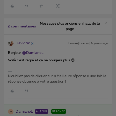
Messages plus anciens en haut de la
2 commentaires
page
David W
Forum|Forum|4 years ago
Bonjour
@DamianoL
Voilà c’est réglé et ça ne bougera plus 😉
N’oubliez pas de cliquer sur « Meilleure réponse » une fois la
réponse obtenue à votre question !
DamianoL
AUTEUR
RÉPONSE
D