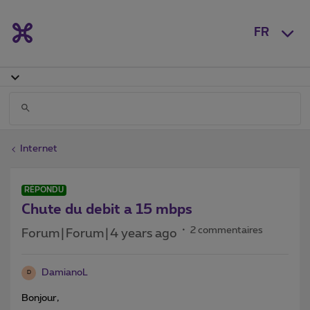
FR
Internet
RÉPONDU
Chute du debit a 15 mbps
2 commentaires
Forum|Forum|4 years ago
DamianoL
D
Bonjour,