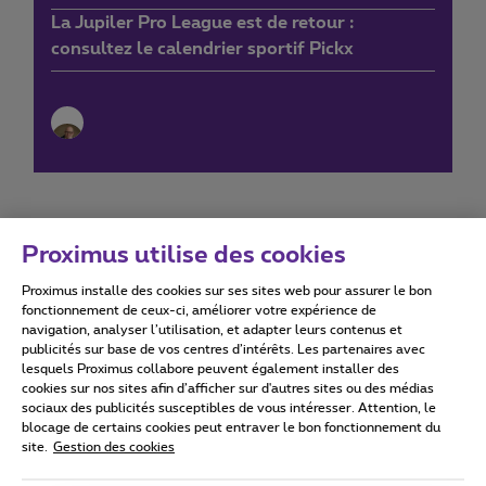
La Jupiler Pro League est de retour :
consultez le calendrier sportif Pickx
Proximus utilise des cookies
Proximus installe des cookies sur ses sites web pour assurer le bon
Conditions d'utilisation
Accessibility statement
fonctionnement de ceux-ci, améliorer votre expérience de
navigation, analyser l’utilisation, et adapter leurs contenus et
publicités sur base de vos centres d’intérêts. Les partenaires avec
lesquels Proximus collabore peuvent également installer des
cookies sur nos sites afin d’afficher sur d'autres sites ou des médias
sociaux des publicités susceptibles de vous intéresser. Attention, le
Tous droits réservés. ©
2026
Proximus
blocage de certains cookies peut entraver le bon fonctionnement du
site.
Gestion des cookies
Conditions générales, info consommateur
Liste des prix et tarifs
Accessibilité
Vie privée