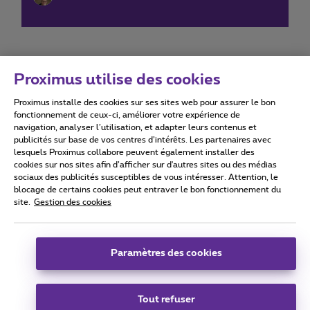
Proximus utilise des cookies
Proximus installe des cookies sur ses sites web pour assurer le bon
Conditions d'utilisation
Accessibility statement
fonctionnement de ceux-ci, améliorer votre expérience de
navigation, analyser l’utilisation, et adapter leurs contenus et
publicités sur base de vos centres d’intérêts. Les partenaires avec
lesquels Proximus collabore peuvent également installer des
cookies sur nos sites afin d’afficher sur d'autres sites ou des médias
sociaux des publicités susceptibles de vous intéresser. Attention, le
Tous droits réservés. ©
2026
Proximus
blocage de certains cookies peut entraver le bon fonctionnement du
site.
Gestion des cookies
Conditions générales, info consommateur
Liste des prix et tarifs
Accessibilité
Vie privée
Politique de gestion des cookies
Cookie manager
Coordonnées de l’entreprise
Paramètres des cookies
Ce site a été créé et est géré conformément au droit belge.
Boulevard du Roi Albert II 27 - B-1030 Bruxelles.
Tout refuser