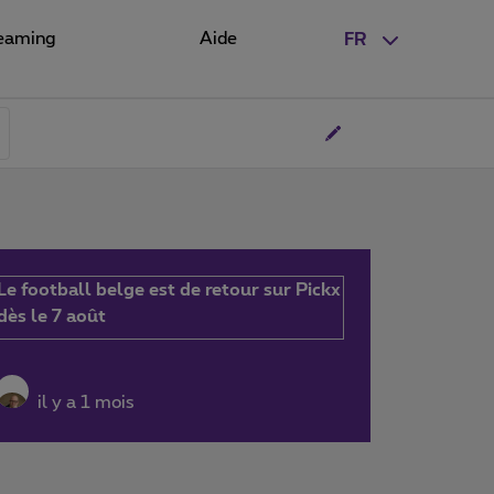
eaming
Aide
FR
Le football belge est de retour sur Pickx
dès le 7 août
il y a 1 mois