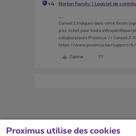
+4
Norton Family | Logiciel de contrôl
Conseil 1:Indiquez dans votre forum login 
p.ex. ticket pour toute info spécifique/
collaborateurs Proximus // Conseil 2: 
https://www.proximus.be/support/fr/
J'aime
Proximus utilise des cookies