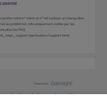
e parental
profile votre n° client et n° tél (utilisez un champ libre
privé au problème), info uniquement visible par les
Consultez les FAQ
id_zwpr_support/particuliers/support.html
Conditions d'utilisation
Accessibility statement