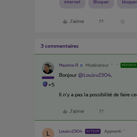
internet
Bloquer
bloquer
J'aime
3 commentaires
Maxime R
Modérateur
RÉPONSE
Bonjour
@Louisv2304
,
+5
Il n’y a pas la possibilité de faire 
J'aime
Louisv2304
Apprenti
AUTEUR
L