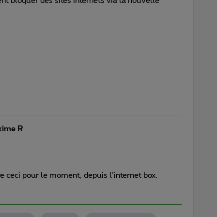
 bloquer des sites internets via la nouvelle
ime R
aire ceci pour le moment, depuis l’internet box.