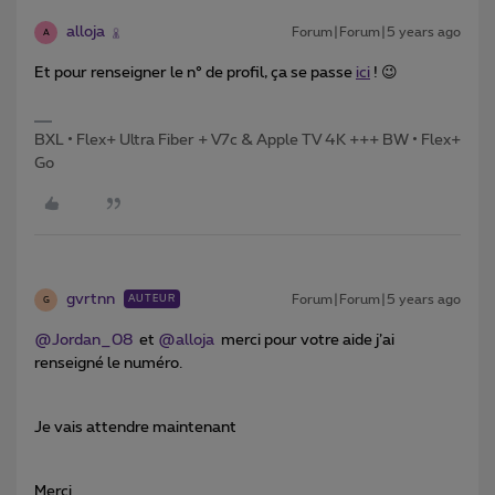
alloja
Forum|Forum|5 years ago
A
Et pour renseigner le n° de profil, ça se passe
ici
! 😉
BXL • Flex+ Ultra Fiber + V7c & Apple TV 4K +++ BW • Flex+
Go
gvrtnn
Forum|Forum|5 years ago
AUTEUR
G
@Jordan_08
et
@alloja
merci pour votre aide j’ai
renseigné le numéro.
Je vais attendre maintenant
Merci