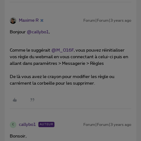
Maxime R
Forum|Forum|3 years ago
Bonjour
@callybo1
,
Comme le suggérait
@M_016F
, vous pouvez réinitialiser
vos règle du webmail en vous connectant à celui-ci puis en
allant dans paramètres > Messagerie > Règles
De là vous avez le crayon pour modifier les règle ou
carrément la corbeille pour les supprimer.
callybo1
Forum|Forum|3 years ago
AUTEUR
C
Bonsoir,