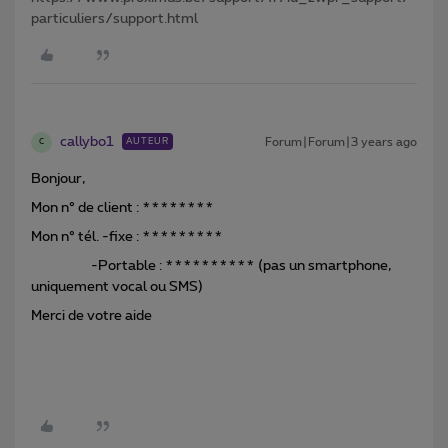
particuliers/support.html
callybo1
Forum|Forum|3 years ago
AUTEUR
C
Bonjour,
Mon n° de client : ********
Mon n° tél. -fixe : *********
-Portable : ********** (pas un smartphone,
uniquement vocal ou SMS)
Merci de votre aide