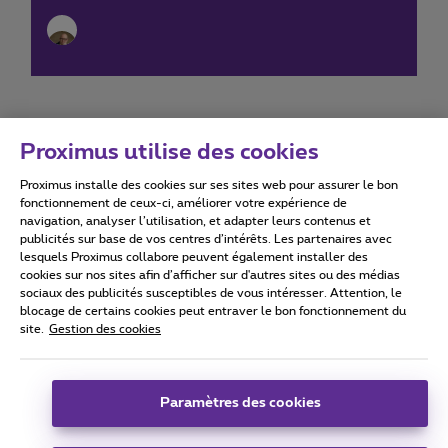
Proximus utilise des cookies
Proximus installe des cookies sur ses sites web pour assurer le bon
Conditions d'utilisation
Accessibility statement
fonctionnement de ceux-ci, améliorer votre expérience de
navigation, analyser l’utilisation, et adapter leurs contenus et
publicités sur base de vos centres d’intérêts. Les partenaires avec
lesquels Proximus collabore peuvent également installer des
cookies sur nos sites afin d’afficher sur d'autres sites ou des médias
sociaux des publicités susceptibles de vous intéresser. Attention, le
Tous droits réservés. ©
2026
Proximus
blocage de certains cookies peut entraver le bon fonctionnement du
site.
Gestion des cookies
Conditions générales, info consommateur
Liste des prix et tarifs
Accessibilité
Vie privée
Politique de gestion des cookies
Cookie manager
Coordonnées de l’entreprise
Paramètres des cookies
Ce site a été créé et est géré conformément au droit belge.
Boulevard du Roi Albert II 27 - B-1030 Bruxelles.