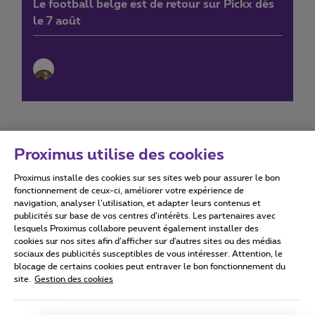
Le football belge est de retour sur Pickx dès
le 7 août
Proximus utilise des cookies
Proximus installe des cookies sur ses sites web pour assurer le bon
Conditions d'utilisation
Accessibility statement
fonctionnement de ceux-ci, améliorer votre expérience de
navigation, analyser l’utilisation, et adapter leurs contenus et
publicités sur base de vos centres d’intérêts. Les partenaires avec
lesquels Proximus collabore peuvent également installer des
cookies sur nos sites afin d’afficher sur d'autres sites ou des médias
sociaux des publicités susceptibles de vous intéresser. Attention, le
Tous droits réservés. ©
2026
Proximus
blocage de certains cookies peut entraver le bon fonctionnement du
site.
Gestion des cookies
Conditions générales, info consommateur
Liste des prix et tarifs
Accessibilité
Vie privée
Politique de gestion des cookies
Cookie manager