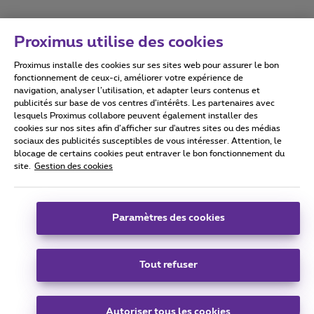
Proximus utilise des cookies
Proximus installe des cookies sur ses sites web pour assurer le bon
Conditions d'utilisation
Accessibility statement
fonctionnement de ceux-ci, améliorer votre expérience de
navigation, analyser l’utilisation, et adapter leurs contenus et
publicités sur base de vos centres d’intérêts. Les partenaires avec
lesquels Proximus collabore peuvent également installer des
cookies sur nos sites afin d’afficher sur d'autres sites ou des médias
sociaux des publicités susceptibles de vous intéresser. Attention, le
Tous droits réservés. ©
2026
Proximus
blocage de certains cookies peut entraver le bon fonctionnement du
site.
Gestion des cookies
Conditions générales, info consommateur
Liste des prix et tarifs
Accessibilité
Vie privée
Politique de gestion des cookies
Cookie manager
Coordonnées de l’entreprise
Paramètres des cookies
Ce site a été créé et est géré conformément au droit belge.
Boulevard du Roi Albert II 27 - B-1030 Bruxelles.
Tout refuser
Carrier & Wholesale Solutions
Autoriser tous les cookies
Proximus Group
|
Telindus