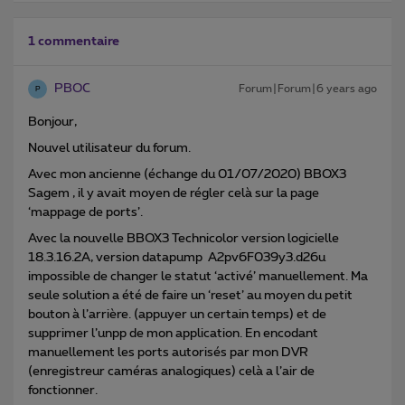
1 commentaire
PBOC
Forum|Forum|6 years ago
P
Bonjour,
Nouvel utilisateur du forum.
Avec mon ancienne (échange du 01/07/2020) BBOX3
Sagem , il y avait moyen de régler celà sur la page
‘mappage de ports’.
Avec la nouvelle BBOX3 Technicolor version logicielle
18.3.16.2A, version datapump A2pv6F039y3.d26u
impossible de changer le statut ‘activé’ manuellement. Ma
seule solution a été de faire un ‘reset’ au moyen du petit
bouton à l’arrière. (appuyer un certain temps) et de
supprimer l’unpp de mon application. En encodant
manuellement les ports autorisés par mon DVR
(enregistreur caméras analogiques) celà a l’air de
fonctionner.