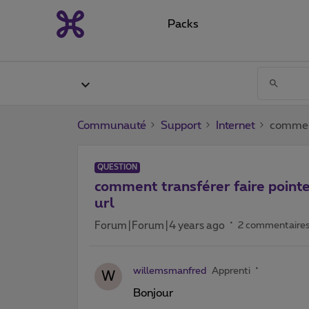
Packs
Communauté
Support
Internet
comment
QUESTION
comment transférer faire point
url
Forum|Forum|4 years ago
2 commentaire
willemsmanfred
Apprenti
W
Bonjour