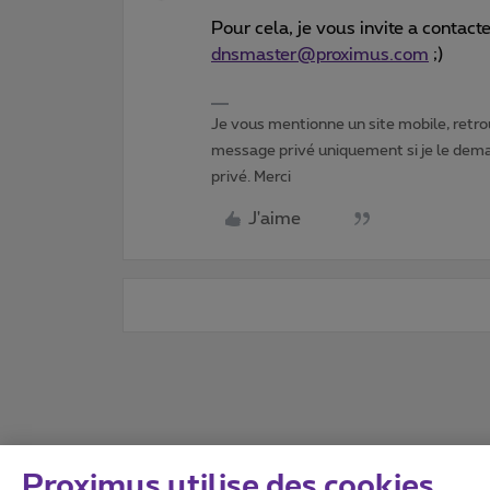
Pour cela, je vous invite a contact
dnsmaster@proximus.com
;)
Je vous mentionne un site mobile, retrou
message privé uniquement si je le dema
privé. Merci
J'aime
Proximus utilise des cookies