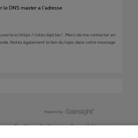
er le DNS master a l’adresse
vez le ici https://sites.bipt.be/ . Merci de me contacter en
nde. Notez également le lien du topic dans votre message
Conditions d'utilisation
Accessibility statement