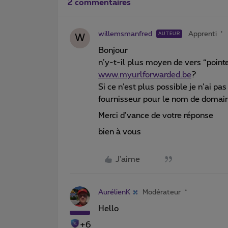
2 commentaires
willemsmanfred
Apprenti
AUTEUR
W
Bonjour
n’y-t-il plus moyen de vers “point
www.myurlforwarded.be
?
Si ce n’est plus possible je n’ai pas
fournisseur pour le nom de domain
Merci d’vance de votre réponse
bien à vous
J'aime
AurélienK
Modérateur
Hello
+6