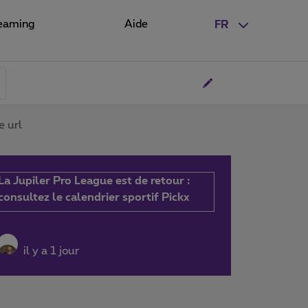
eaming
Aide
FR
e url
La Jupiler Pro League est de retour :
consultez le calendrier sportif Pickx
il y a 1 jour