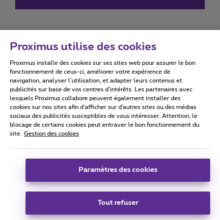
Proximus utilise des cookies
Proximus installe des cookies sur ses sites web pour assurer le bon
Conditions d'utilisation
Accessibility statement
fonctionnement de ceux-ci, améliorer votre expérience de
navigation, analyser l’utilisation, et adapter leurs contenus et
publicités sur base de vos centres d’intérêts. Les partenaires avec
lesquels Proximus collabore peuvent également installer des
cookies sur nos sites afin d’afficher sur d'autres sites ou des médias
sociaux des publicités susceptibles de vous intéresser. Attention, le
Tous droits réservés. ©
2026
Proximus
blocage de certains cookies peut entraver le bon fonctionnement du
site.
Gestion des cookies
Conditions générales, info consommateur
Liste des prix et tarifs
Accessibilité
Vie privée
Politique de gestion des cookies
Cookie manager
Coordonnées de l’entreprise
Paramètres des cookies
Ce site a été créé et est géré conformément au droit belge.
Boulevard du Roi Albert II 27 - B-1030 Bruxelles.
Tout refuser