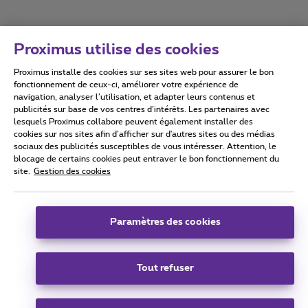
Proximus utilise des cookies
Proximus installe des cookies sur ses sites web pour assurer le bon
Conditions d'utilisation
Accessibility statement
fonctionnement de ceux-ci, améliorer votre expérience de
navigation, analyser l’utilisation, et adapter leurs contenus et
publicités sur base de vos centres d’intérêts. Les partenaires avec
lesquels Proximus collabore peuvent également installer des
cookies sur nos sites afin d’afficher sur d'autres sites ou des médias
sociaux des publicités susceptibles de vous intéresser. Attention, le
Tous droits réservés. ©
2026
Proximus
blocage de certains cookies peut entraver le bon fonctionnement du
site.
Gestion des cookies
Conditions générales, info consommateur
Liste des prix et tarifs
Accessibilité
Vie privée
Politique de gestion des cookies
Cookie manager
Coordonnées de l’entreprise
Paramètres des cookies
Ce site a été créé et est géré conformément au droit belge.
Boulevard du Roi Albert II 27 - B-1030 Bruxelles.
Tout refuser
Carrier & Wholesale Solutions