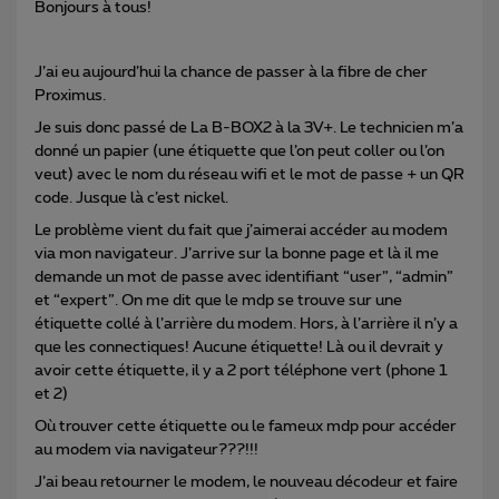
Bonjours à tous!
J’ai eu aujourd’hui la chance de passer à la fibre de cher
Proximus.
Je suis donc passé de La B-BOX2 à la 3V+. Le technicien m’a
donné un papier (une étiquette que l’on peut coller ou l’on
veut) avec le nom du réseau wifi et le mot de passe + un QR
code. Jusque là c’est nickel.
Le problème vient du fait que j’aimerai accéder au modem
via mon navigateur. J’arrive sur la bonne page et là il me
demande un mot de passe avec identifiant “user”, “admin”
et “expert”. On me dit que le mdp se trouve sur une
étiquette collé à l’arrière du modem. Hors, à l’arrière il n’y a
que les connectiques! Aucune étiquette! Là ou il devrait y
avoir cette étiquette, il y a 2 port téléphone vert (phone 1
et 2)
Où trouver cette étiquette ou le fameux mdp pour accéder
au modem via navigateur???!!!
J’ai beau retourner le modem, le nouveau décodeur et faire