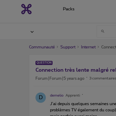
Packs
Communauté
Support
Internet
Connect
QUESTION
Connection très lente malgré r
Forum|Forum|5 years ago
3 commentaire
demelio
Apprenti
D
J’ai depuis quelques semaines une 
problèmes TV également du coup). 