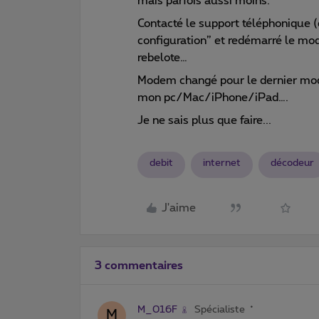
mais parfois aussi moins.
Contacté le support téléphonique (e
configuration” et redémarré le mo
rebelote…
Modem changé pour le dernier mod
mon pc/Mac/iPhone/iPad….
Je ne sais plus que faire...
debit
internet
décodeur
J'aime
3 commentaires
M_016F
Spécialiste
M