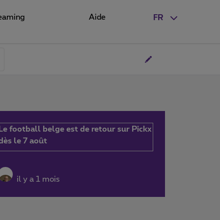
eaming
Aide
FR
Le football belge est de retour sur Pickx
dès le 7 août
il y a 1 mois