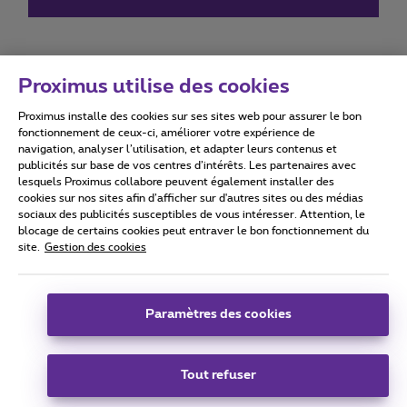
Proximus utilise des cookies
Proximus installe des cookies sur ses sites web pour assurer le bon
Conditions d'utilisation
Accessibility statement
fonctionnement de ceux-ci, améliorer votre expérience de
navigation, analyser l’utilisation, et adapter leurs contenus et
publicités sur base de vos centres d’intérêts. Les partenaires avec
lesquels Proximus collabore peuvent également installer des
cookies sur nos sites afin d’afficher sur d'autres sites ou des médias
sociaux des publicités susceptibles de vous intéresser. Attention, le
Tous droits réservés. ©
2026
Proximus
blocage de certains cookies peut entraver le bon fonctionnement du
site.
Gestion des cookies
Conditions générales, info consommateur
Liste des prix et tarifs
Accessibilité
Vie privée
Politique de gestion des cookies
Cookie manager
Coordonnées de l’entreprise
Paramètres des cookies
Ce site a été créé et est géré conformément au droit belge.
Boulevard du Roi Albert II 27 - B-1030 Bruxelles.
Tout refuser