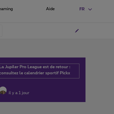
eaming
Aide
FR
La Jupiler Pro League est de retour :
consultez le calendrier sportif Pickx
il y a 1 jour