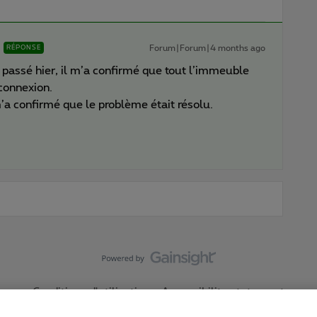
Forum|Forum|4 months ago
RÉPONSE
t passé hier, il m’a confirmé que tout l’immeuble
connexion.
’a confirmé que le problème était résolu.
Conditions d'utilisation
Accessibility statement