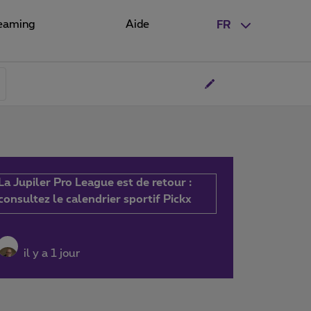
eaming
Aide
FR
La Jupiler Pro League est de retour :
consultez le calendrier sportif Pickx
il y a 1 jour