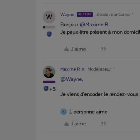
Wayne
Etoile montante
AUTEUR
W
Bonjour ​
@Maxime R
Je peux être présent à mon domicil
J'aime
Maxime R
Modérateur
@Wayne
,
+5
Je viens d’encoder le rendez-vous
1 personne aime
K
J'aime