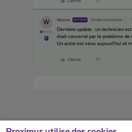
J'aime
Wayne
Etoile montante
AUTEUR
W
Dernière update : un technicien es
était concerné par le problème de 
Un autre est venu aujourd’hui et m
J'aime
Proximus utilise des cookies