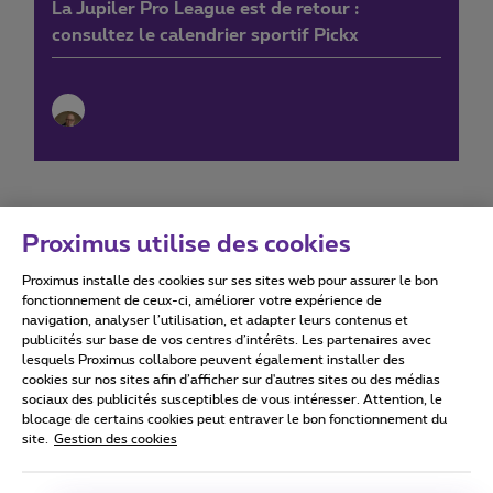
La Jupiler Pro League est de retour :
consultez le calendrier sportif Pickx
Proximus utilise des cookies
Proximus installe des cookies sur ses sites web pour assurer le bon
Conditions d'utilisation
Accessibility statement
fonctionnement de ceux-ci, améliorer votre expérience de
navigation, analyser l’utilisation, et adapter leurs contenus et
publicités sur base de vos centres d’intérêts. Les partenaires avec
lesquels Proximus collabore peuvent également installer des
cookies sur nos sites afin d’afficher sur d'autres sites ou des médias
sociaux des publicités susceptibles de vous intéresser. Attention, le
Tous droits réservés. ©
2026
Proximus
blocage de certains cookies peut entraver le bon fonctionnement du
site.
Gestion des cookies
Conditions générales, info consommateur
Liste des prix et tarifs
Accessibilité
Vie privée
Politique de gestion des cookies
Cookie manager