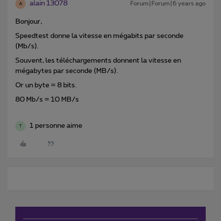
alain 13078
Forum|Forum|6 years ago
A
Bonjour,
Speedtest donne la vitesse en mégabits par seconde
(Mb/s).
Souvent, les téléchargements donnent la vitesse en
mégabytes par seconde (MB/s).
Or un byte = 8 bits.
80 Mb/s = 10 MB/s
1 personne aime
T