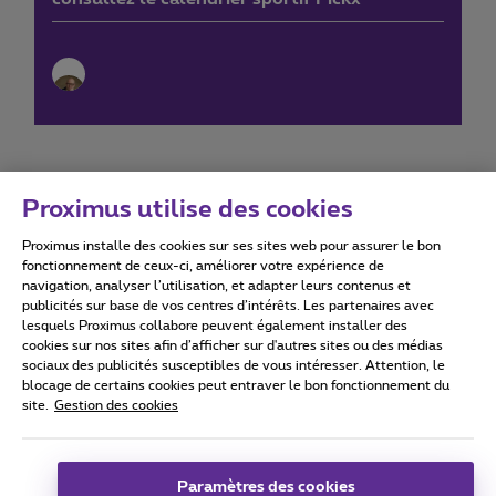
Proximus utilise des cookies
Proximus installe des cookies sur ses sites web pour assurer le bon
Conditions d'utilisation
Accessibility statement
fonctionnement de ceux-ci, améliorer votre expérience de
navigation, analyser l’utilisation, et adapter leurs contenus et
publicités sur base de vos centres d’intérêts. Les partenaires avec
lesquels Proximus collabore peuvent également installer des
cookies sur nos sites afin d’afficher sur d'autres sites ou des médias
sociaux des publicités susceptibles de vous intéresser. Attention, le
Tous droits réservés. ©
2026
Proximus
blocage de certains cookies peut entraver le bon fonctionnement du
site.
Gestion des cookies
Conditions générales, info consommateur
Liste des prix et tarifs
Accessibilité
Vie privée
Politique de gestion des cookies
Cookie manager
Coordonnées de l’entreprise
Paramètres des cookies