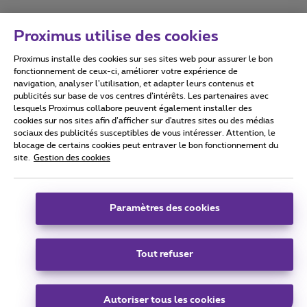
Proximus utilise des cookies
Proximus installe des cookies sur ses sites web pour assurer le bon
Conditions d'utilisation
Accessibility statement
fonctionnement de ceux-ci, améliorer votre expérience de
navigation, analyser l’utilisation, et adapter leurs contenus et
publicités sur base de vos centres d’intérêts. Les partenaires avec
lesquels Proximus collabore peuvent également installer des
cookies sur nos sites afin d’afficher sur d'autres sites ou des médias
sociaux des publicités susceptibles de vous intéresser. Attention, le
Tous droits réservés. ©
2026
Proximus
blocage de certains cookies peut entraver le bon fonctionnement du
site.
Gestion des cookies
Conditions générales, info consommateur
Liste des prix et tarifs
Accessibilité
Vie privée
Politique de gestion des cookies
Cookie manager
Coordonnées de l’entreprise
Paramètres des cookies
Ce site a été créé et est géré conformément au droit belge.
Boulevard du Roi Albert II 27 - B-1030 Bruxelles.
Tout refuser
Carrier & Wholesale Solutions
Autoriser tous les cookies
Proximus Group
|
Telindus