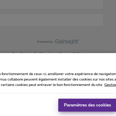
Conditions d'utilisation
Accessibility statement
 fonctionnement de ceux-ci, améliorer votre expérience de navigation, a
imus collabore peuvent également installer des cookies sur nos sites af
e certains cookies peut entraver le bon fonctionnement du site.
Gestio
Proximus
consommateur
Liste des prix et tarifs
Accessibilité
stion des cookies
Cookie manager
Coordonnées de l’entreprise
Ca
é conformément au droit belge.
Pr
Paramètres des cookies
 - B-1030 Bruxelles.
Jo