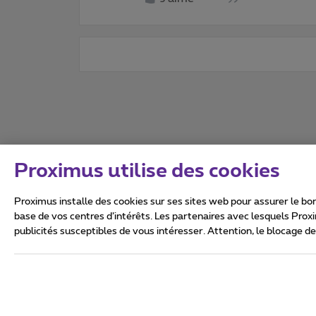
Proximus utilise des cookies
Proximus installe des cookies sur ses sites web pour assurer le bon
base de vos centres d’intérêts. Les partenaires avec lesquels Prox
publicités susceptibles de vous intéresser. Attention, le blocage d
Tous droits réservés. ©
2026
Conditions générales, info 
Vie privée
Politique de ge
Ce site a été créé et est gér
Boulevard du Roi Albert II 27