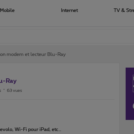
Mobile
Internet
TV & Str
ion modem et lecteur Blu-Ray
lu-Ray
s
63 vues
Devolo, Wi-Fi pour iPad, etc…