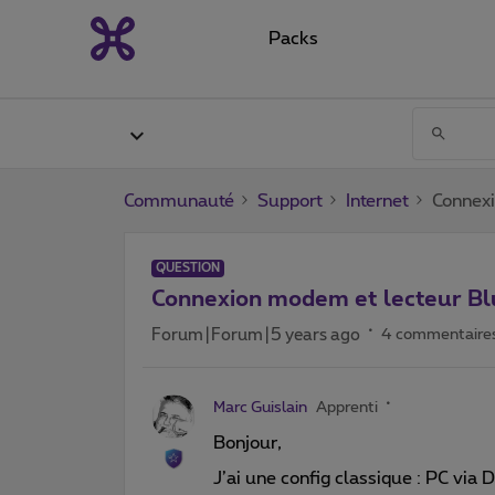
Packs
Communauté
Support
Internet
Connex
QUESTION
Connexion modem et lecteur B
Forum|Forum|5 years ago
4 commentaire
Marc Guislain
Apprenti
Bonjour,
J’ai une config classique : PC via 