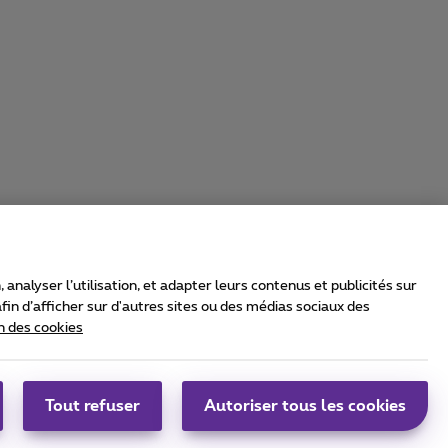
nalyser l’utilisation, et adapter leurs contenus et publicités sur
in d’afficher sur d'autres sites ou des médias sociaux des
n des cookies
rrier & Wholesale Solutions
oximus Group
|
Telindus
Tout refuser
Autoriser tous les cookies
bs
|
Sitemap