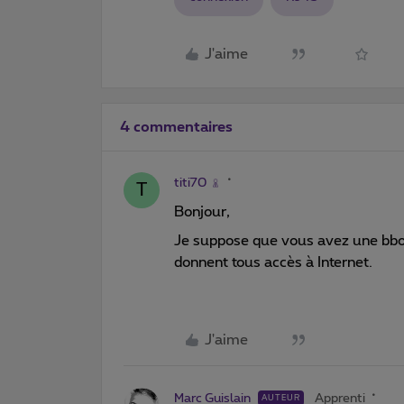
J'aime
4 commentaires
titi70
T
Bonjour,
Je suppose que vous avez une bbox
donnent tous accès à Internet.
J'aime
Marc Guislain
Apprenti
AUTEUR