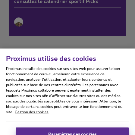
consultez le calendrier sportif Pickx
Proximus utilise des cookies
Proximus installe des cookies sur ses sites web pour assurer le bon
Conditions d'utilisation
Accessibility statement
fonctionnement de ceux-ci, améliorer votre expérience de
navigation, analyser l’utilisation, et adapter leurs contenus et
publicités sur base de vos centres d’intérêts. Les partenaires avec
lesquels Proximus collabore peuvent également installer des
cookies sur nos sites afin d’afficher sur d'autres sites ou des médias
sociaux des publicités susceptibles de vous intéresser. Attention, le
Tous droits réservés. ©
2026
Proximus
blocage de certains cookies peut entraver le bon fonctionnement du
site.
Gestion des cookies
Conditions générales, info consommateur
Liste des prix et tarifs
Accessibilité
Vie privée
Politique de gestion des cookies
Cookie manager
Coordonnées de l’entreprise
Paramètres des cookies