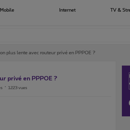
Mobile
Internet
TV & Str
on plus lente avec routeur privé en PPPOE ?
eur privé en PPPOE ?
es
1223 vues