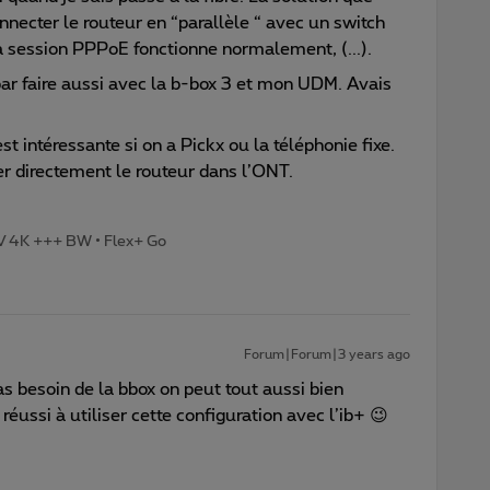
nnecter le routeur en “parallèle “ avec un switch
a session PPPoE fonctionne normalement, (...).
i par faire aussi avec la b-box 3 et mon UDM. Avais
st intéressante si on a Pickx ou la téléphonie fixe.
her directement le routeur dans l’ONT.
TV 4K +++ BW • Flex+ Go
Forum|Forum|3 years ago
pas besoin de la bbox on peut tout aussi bien
 réussi à utiliser cette configuration avec l’ib+ 😉