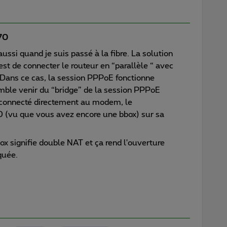
i70
ussi quand je suis passé à la fibre. La solution
est de connecter le routeur en “parallèle “ avec
 Dans ce cas, la session PPPoE fonctionne
ble venir du “bridge” de la session PPPoE
st connecté directement au modem, le
10 (vu que vous avez encore une bbox) sur sa
x signifie double NAT et ça rend l'ouverture
quée.