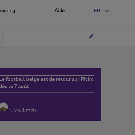
eaming
Aide
FR
Le football belge est de retour sur Pickx
dès le 7 août
il y a 1 mois