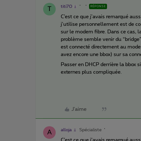
titi70
RÉPONSE
T
C’est ce que j’avais remarqué aussi
j’utilise personnellement est de co
sur le modem fibre. Dans ce cas, 
problème semble venir du “bridge” 
est connecté directement au modem
avez encore une bbox) sur sa con
Passer en DHCP derrière la bbox si
externes plus compliquée.
J'aime
alloja
Spécialiste
A
C’est ce que j’avais remarqué aussi