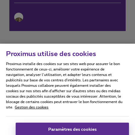
Proximus utilise des cookies
Proximus installe des cookies sur ses sites web pour assurer le bon
Conditions d'utilisation
Accessibility statement
fonctionnement de ceux-ci, améliorer votre expérience de
navigation, analyser l’utilisation, et adapter leurs contenus et
publicités sur base de vos centres d’intérêts. Les partenaires avec
lesquels Proximus collabore peuvent également installer des
cookies sur nos sites afin d’afficher sur d'autres sites ou des médias
sociaux des publicités susceptibles de vous intéresser. Attention, le
Tous droits réservés. ©
2026
Proximus
blocage de certains cookies peut entraver le bon fonctionnement du
site.
Gestion des cookies
Conditions générales, info consommateur
Liste des prix et tarifs
Accessibilité
Vie privée
Politique de gestion des cookies
Cookie manager
Coordonnées de l’entreprise
Paramètres des cookies
Ce site a été créé et est géré conformément au droit belge.