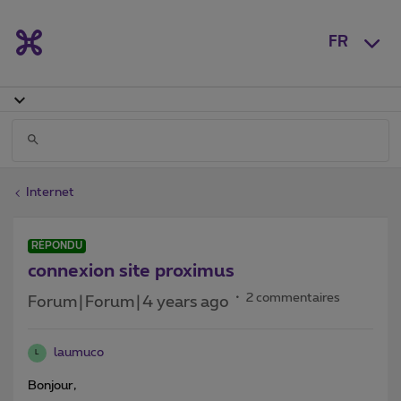
FR
Internet
RÉPONDU
connexion site proximus
2 commentaires
Forum|Forum|4 years ago
laumuco
L
Bonjour,